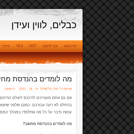
כבלים, לווין ועידן
דף ראשי
איך לחסוך
HOT
YES
עידן+
מה לומדים בהנדסת מח
פורסם ע"י TVNETIL ON יוני - 18 - 2023
0 תגובה
אם גם אתם מעוניינים להיכנס לעולם ההייטק ו
בהחלט לא רעה עבורכם. כמובן שלפני שיוצאי
עכשיו נדבר על כל מה שתלמדו במהלך המסלול
מה לומדים בהנדסת מחשב?