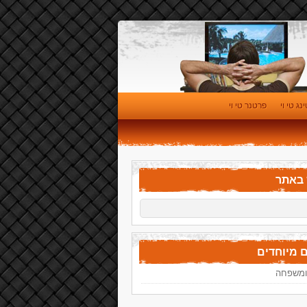
נג טי וי
פרטנר טי וי
 באתר
 מיוחדים
 ומשפחה