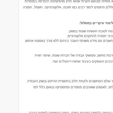
 מסלול מבוקש ויוקרתי שהוא חלק מהפקולטה להנדסה במוסדות
וללים תחומים לימוד רבים כמו תוכנה, אלקטרוניקה, חשמל, חומרה
ימוד עיקריים במסלול:
כנות לטובת תעשיות שונות במשק.
כיבי חומרה להתקנים אלקטרוניים.
שבים עם מידע משותף העובר ביניהם ללא צורך באמצעי אחסון
רכות מחשב וממשקי עבודה של חברות שונות, שיפור חווית
ים העוסקים בעיבוד אותות דיגיטליים ועוד.
וך עולם המחשבים ולקחת חלק בתעשיית ההייטק ובשוק העבודה.
חץ, לאנשים שאוהבים מספרים ומתמטיקה ובאופן כללי למי
 העוסק בלימודי התכנות בפרט. בשנה הראשונה לומדים הרבה