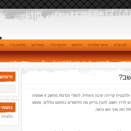
לווין פרטי
ערוצי טלוויזיה
דרושים
תחנות רדיו
נטפליקס
סלקום טי וי
סטי
שב?
חיפוש
להבטיח קריירה יציבה ורווחית, לימודי הנדסת מחשב זו אופציה
ם לדרך חשוב להבין בדיוק מה הלימודים בתחום כוללים, וממש
נושאים
 הזה ואיך הוא נראה.
טלוויזיה