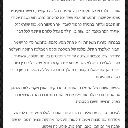
אותרד נולד כאנגלו סקסוני בן למשפחת מלוכה מקומית, כאשר הוויקינגים
פשטו על שטחי המפשחה אביו אשר יצא להילחם נהרג והוא נשבה על ידי
הוויקינגים ונלקח במטרה להפוך לעבד, אך הסיפור הוא כזה שהתגלגל
ואותרד הפך מעבד לבן שווה בין הילדים וגדל כלוחם וויקינגי לכל דבר.
בבגרותו נהרגה משפחתו והוא החל מסע נקמה, בהמשך כדי להגשימה
יחבור לאלפרד הגדול, מלכה של ממלכת וסקס הממלכה החזקה והשלמה
היחידה שלא נכבשה ונשלטה על ידי הוויקינגים באותה תקופה, שאותרד
חובר לאלפרד הוא למעשה מבטא את הקרע הגדול שיש בליבו בין היותו
וויקינגי אך גם אנגלו סקסוני, במהלך הסדרה העלילה משלבת המון סיפורי
בגידה ותהפוכות.
שלשת העונות של הממלכה האחרונה מרתקים באופן שקשה לזוז מהמסך,
אם אתם חובבי מלחמות וויקינגים אז אתם תתחברו מהר מהצפוי וכבר
בפרק הראשון תשבו בקסמיה.
לסיכום: סדרה עם אלימות מרובה זוהי אזהרה לאלו שמעדיפים להימנע
מסדרות עם סצנות אלימות קשות, העלילה מרתקת ובנויה היטב, יש שם
אהבה אך גם המון כאב, תהפוכות, פוליטיקה ואקשן.