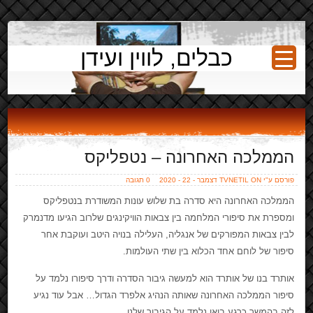
כבלים, לווין ועידן
הממלכה האחרונה – נטפליקס
פורסם ע"י TVNETIL ON דצמבר - 22 - 2020
0 תגובה
הממלכה האחרונה היא סדרה בת שלוש עונות המשודרת בנטפליקס
ומספרת את סיפורי המלחמה בין צבאות הוויקינגים שלרוב הגיעו מדנמרק
לבין צבאות המפורקים של אנגליה, העלילה בנויה היטב ועוקבת אחר
סיפור של לוחם אחד הכלוא בין שתי העולמות.
אותרד בנו של אותרד הוא למעשה גיבור הסדרה ודרך סיפורו נלמד על
סיפור הממלכה האחרונה שאותה הנהיג אלפרד הגדול… אבל עוד נגיע
לזה בהמשך כרגע בואו נלמד על הגיבור שלנו.