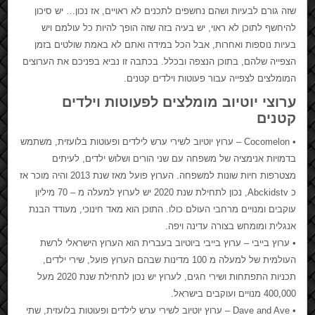
שזה גורם לבעיות ושהם נחשפים לתכנים לא ראויים, אז נכון… יש סיכון
להיחשף לתוכן לא ראוי, יש בעיה בזה שזה הופך להיות כל עולמם ויש
בעיות נוספות ואחרות, אבל הכל במידה ואתם לא באמת שולטים בזמן
הצפייה שלהם, בתוכן הנצפה ובכלל. בכתבה זו נביא בפניכם את הערוצים
המומלצים לצפייה עבור פעוטות וילדים קטנים.
ערוצי יוטיוב מומלצים לפעוטות וילדים
קטנים
• Cocomelon – ערוץ יוטיוב לשירי ערש לילדים ופעוטות בלועזית, משתמש
בדמויות אנימציה של משפחה עם שני הורים ושלוש ילדים, לעיתים
מצטרפות חיות שונות למשפחה. הערוץ פועל מאז שנת 2013 והיה מוכר אז
כ Abckidstv, נכון לתחילת שנת 2020 יש לערוץ למעלה מ – 70 מיליון
עוקבים ומנויים מרחבי העולם כולו. התוכן הוא מאד חינוכי, מעודד הבנת
אנגלית ומומחש בצורה עדינה ויפה.
• ערוץ בייבי – ערוץ בייבי ביוטיוב בעברית הוא הערוץ הישראלי לרשת
העולמית של למעלה מ 100 מדינות שבהם הערוץ פועל, שירי ילדים,
תכניות התפתחות ושירי חגים, לערוץ יש נכון לתחילת שנת 2020 מעל
400,000 מנויים ועוקבים בישראל.
• Dave and Ave – ערוץ יוטיוב לשירי ערש לילדים ופעוטות בלועזית, שתי